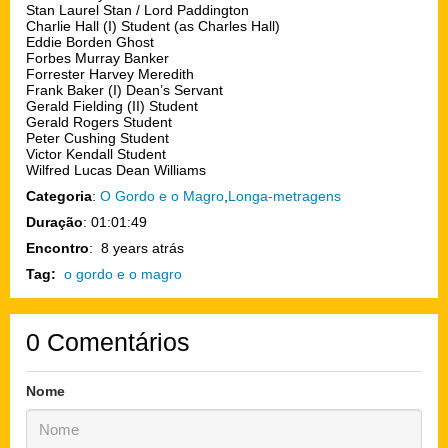
Stan Laurel Stan / Lord Paddington
Charlie Hall (I) Student (as Charles Hall)
Eddie Borden Ghost
Forbes Murray Banker
Forrester Harvey Meredith
Frank Baker (I) Dean’s Servant
Gerald Fielding (II) Student
Gerald Rogers Student
Peter Cushing Student
Victor Kendall Student
Wilfred Lucas Dean Williams
Categoria
:
O Gordo e o Magro
,
Longa-metragens
Duração
: 01:01:49
Encontro
: 8 years atrás
Tag:
o gordo e o magro
0
Comentários
Nome