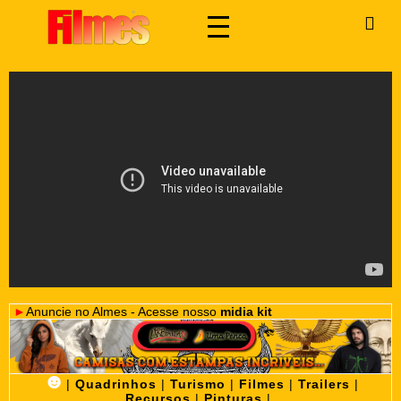
►
Anuncie no Almes - Acesse nosso
midia kit
☻
|
Quadrinhos
|
Turismo
|
Filmes
|
Trailers
|
Recursos
|
Pinturas
|